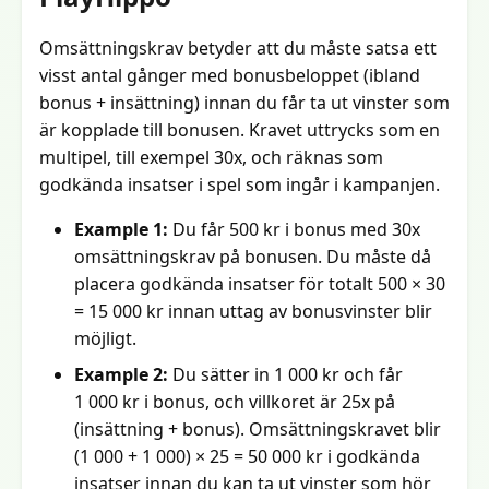
Omsättningskrav betyder att du måste satsa ett
visst antal gånger med bonusbeloppet (ibland
bonus + insättning) innan du får ta ut vinster som
är kopplade till bonusen. Kravet uttrycks som en
multipel, till exempel 30x, och räknas som
godkända insatser i spel som ingår i kampanjen.
Example 1:
Du får 500 kr i bonus med 30x
omsättningskrav på bonusen. Du måste då
placera godkända insatser för totalt 500 × 30
= 15 000 kr innan uttag av bonusvinster blir
möjligt.
Example 2:
Du sätter in 1 000 kr och får
1 000 kr i bonus, och villkoret är 25x på
(insättning + bonus). Omsättningskravet blir
(1 000 + 1 000) × 25 = 50 000 kr i godkända
insatser innan du kan ta ut vinster som hör