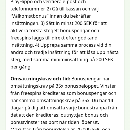
PlayHippo och verifiera e-post och
telefonnummer. 2) Gå till kassan och välj
“Välkomstbonus” innan du bekräftar
insättningen. 3) Sätt in minst 200 SEK för att
aktivera första steget; bonuspengar och
freespins läggs till direkt efter godkänd
insättning. 4) Upprepa samma process vid din
andra och tredje insättning för att låsa upp nästa
steg, med samma minimiinsättning på 200 SEK
per gång.
Omsättningskrav och tid:
Bonuspengar har
omsättningskrav på 35x bonusbeloppet. Vinster
från freespins krediteras som bonuspengar och
har samma omsättningskrav på 35x. Du har 14
dagar på dig att omsätta varje bonustrappa från
det att den krediteras; outnyttjad bonus och
bonusvinster tas bort när tiden löper ut.
Maxuttag från bonusdelen är 20 000 SEK, och