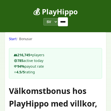
💰 PlayHippo
Start
Bonusar
👥
216,745+
players
🟢
785
active today
💸
94%
payout rate
⭐
4.5/5
rating
Välkomstbonus hos
PlayHippo med villkor,