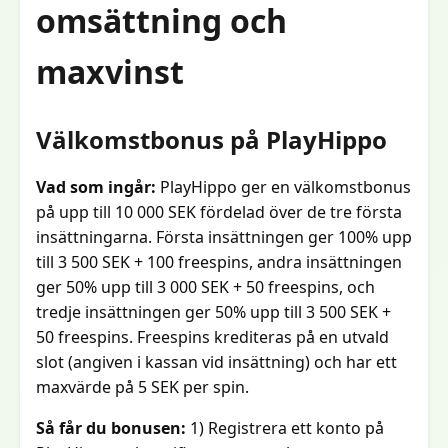
omsättning och
maxvinst
Välkomstbonus på PlayHippo
Vad som ingår:
PlayHippo ger en välkomstbonus
på upp till 10 000 SEK fördelad över de tre första
insättningarna. Första insättningen ger 100% upp
till 3 500 SEK + 100 freespins, andra insättningen
ger 50% upp till 3 000 SEK + 50 freespins, och
tredje insättningen ger 50% upp till 3 500 SEK +
50 freespins. Freespins krediteras på en utvald
slot (angiven i kassan vid insättning) och har ett
maxvärde på 5 SEK per spin.
Så får du bonusen:
1) Registrera ett konto på