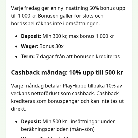
Varje fredag ger en ny insättning 50% bonus upp
till 1 000 kr. Bonusen gäller för slots och
bordsspel räknas inte i omsättningen.
Deposit:
Min 300 kr, max bonus 1 000 kr
Wager:
Bonus 30x
Term:
7 dagar från att bonusen krediteras
Cashback måndag: 10% upp till 500 kr
Varje måndag betalar PlayHippo tillbaka 10% av
veckans nettoförlust som cashback. Cashback
krediteras som bonuspengar och kan inte tas ut
direkt.
Deposit:
Min 500 kr i insättningar under
beräkningsperioden (mån–sön)