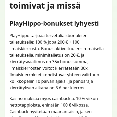
toimivat ja missä
PlayHippo-bonukset lyhyesti
PlayHippo tarjoaa tervetuliaisbonuksen
talletukselle: 100 % jopa 200 € + 100
ilmaiskierrosta. Bonus aktivoituu ensimmäisellä
talletuksella, minimitalletus on 20 €, ja
kierrätysvaatimus on 35x bonussumma;
ilmaiskierrosten voitot kierrätetään 30x.
Ilmaiskierrokset kohdistuvat yhteen valittuun
kolikkopeliin 10 päivän ajaksi, ja panosraja
kierrätyksen aikana on 5 € per kierros.
Kasino maksaa myös cashbackia: 10 % viikon
nettotappioista, enintään 100 € viikossa.
Cashback hyvitetään maanantaisin, ja sen