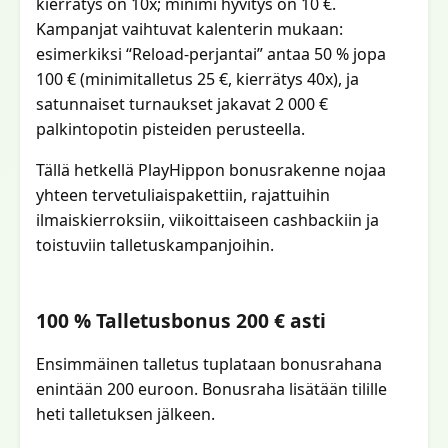
kierrätys on 10x; minimi hyvitys on 10 €.
Kampanjat vaihtuvat kalenterin mukaan:
esimerkiksi “Reload-perjantai” antaa 50 % jopa
100 € (minimitalletus 25 €, kierrätys 40x), ja
satunnaiset turnaukset jakavat 2 000 €
palkintopotin pisteiden perusteella.
Tällä hetkellä PlayHippon bonusrakenne nojaa
yhteen tervetuliaispakettiin, rajattuihin
ilmaiskierroksiin, viikoittaiseen cashbackiin ja
toistuviin talletuskampanjoihin.
100 % Talletusbonus 200 € asti
Ensimmäinen talletus tuplataan bonusrahana
enintään 200 euroon. Bonusraha lisätään tilille
heti talletuksen jälkeen.