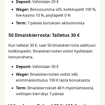
Deposit:
Vähintään 20 €
Wager:
Bonussumma x35, kolikkopelit 100 %,
live-kasino 10 %, pöytäpelit 0 %
Term:
7 päivää bonuksen aktivoinnista
50 Ilmaiskierrosta: Talletus 30 €
Kun talletat 30 €, saat 50 ilmaiskierrosta valittuun
kolikkopeliin. Ilmaiskierrosten voitot hyvitetään
bonusrahana.
Deposit:
Vähintään 30 €
Wager:
Ilmaiskierrosten voitot x40,
enimmäiskotiutus 100 € tästä bonuksesta
Term:
Ilmaiskierrokset 48 h myöntämisestä,
voittojen kierrätys 7 päivää