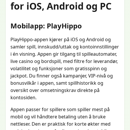
for iOS, Android og PC
Mobilapp: PlayHippo
PlayHippo-appen kjører på iOS og Android og
samler spill, innskudd/uttak og kontoinnstillinger
i én visning. Appen gir tilgang til spilleautomater,
live casino og bordspill, med filtre for leverandør,
volatilitet og funksjoner som gratisspinn og
jackpot. Du finner også kampanjer, VIP-nivå og
bonusvilkår i appen, samt spillhistorikk og
oversikt over omsetningskrav direkte på
kontosiden.
Appen passer for spillere som spiller mest på
mobil og vil håndtere betaling uten å bruke
nettleser. Den er praktisk for korte økter med