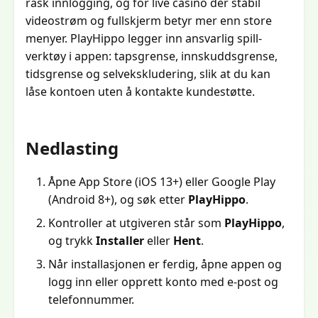
rask innlogging, og for live casino der stabil
videostrøm og fullskjerm betyr mer enn store
menyer. PlayHippo legger inn ansvarlig spill-
verktøy i appen: tapsgrense, innskuddsgrense,
tidsgrense og selvekskludering, slik at du kan
låse kontoen uten å kontakte kundestøtte.
Nedlasting
Åpne App Store (iOS 13+) eller Google Play
(Android 8+), og søk etter
PlayHippo
.
Kontroller at utgiveren står som
PlayHippo
,
og trykk
Installer
eller
Hent
.
Når installasjonen er ferdig, åpne appen og
logg inn eller opprett konto med e-post og
telefonnummer.