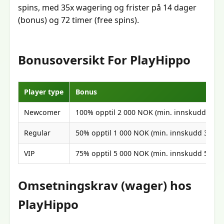
spins, med 35x wagering og frister på 14 dager
(bonus) og 72 timer (free spins).
Bonusoversikt For PlayHippo
Player type
Bonus
Newcomer
100% opptil 2 000 NOK (min. innskudd 200
Regular
50% opptil 1 000 NOK (min. innskudd 300 
VIP
75% opptil 5 000 NOK (min. innskudd 500 
Omsetningskrav (wager) hos
PlayHippo