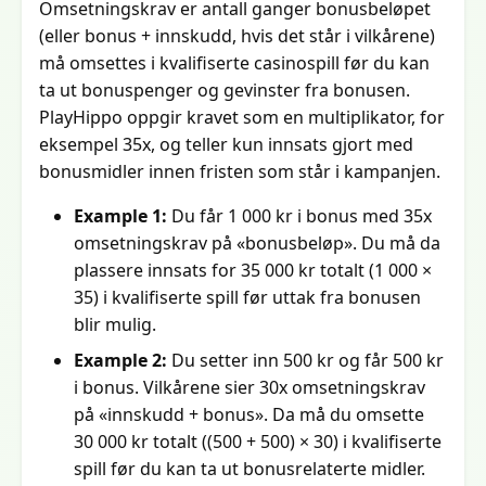
Omsetningskrav er antall ganger bonusbeløpet
(eller bonus + innskudd, hvis det står i vilkårene)
må omsettes i kvalifiserte casinospill før du kan
ta ut bonuspenger og gevinster fra bonusen.
PlayHippo oppgir kravet som en multiplikator, for
eksempel 35x, og teller kun innsats gjort med
bonusmidler innen fristen som står i kampanjen.
Example 1:
Du får 1 000 kr i bonus med 35x
omsetningskrav på «bonusbeløp». Du må da
plassere innsats for 35 000 kr totalt (1 000 ×
35) i kvalifiserte spill før uttak fra bonusen
blir mulig.
Example 2:
Du setter inn 500 kr og får 500 kr
i bonus. Vilkårene sier 30x omsetningskrav
på «innskudd + bonus». Da må du omsette
30 000 kr totalt ((500 + 500) × 30) i kvalifiserte
spill før du kan ta ut bonusrelaterte midler.